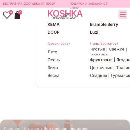
БЕСПЛАТНАЯ ДОСТАВКА ОТ 5000₽
ПОДАРОК К ЗАКАЗАМ ОТ
{бренды}
2500₽
0
0
Candlescience
TheFlamingCandle
KEMA
Bramble Berry
DOOP
Luzi
{сезонность}
{типы ароматов}
Чистые | Свежие |
Лето
Морские
Осень
Фруктовые | Ягодн
Зима
Цветочные | Травя
Весна
Сладкие | Гурманс
Главная / Каталог
/ Все для свечеварения