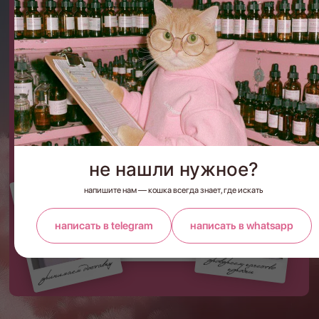
МЫ В СОЦСЕТЯХ
мягкие, но с характером. Подписывайся,
чтобы не пропустить новинки и скидки
и быть в курсе лучших масел для
творчества и уюта
НАШ ТГ-КАНАЛ
не нашли нужное?
напишите нам — кошка всегда знает, где искать
написать в telegram
написать в whatsapp