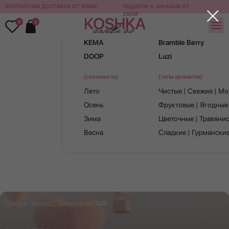
БЕСПЛАТНАЯ ДОСТАВКА ОТ 5000₽
ПОДАРОК К ЗАКАЗАМ ОТ
{бренды}
2500₽
0
0
Candlescience
TheFlamingCandle
KEMA
Bramble Berry
DOOP
Luzi
{сезонность}
{типы ароматов}
Лето
Чистые | Свежие | М
Осень
Фруктовые | Ягодные
Зима
Цветочные | Травяни
Весна
Сладкие | Гурмански
Главная
/
Ка
талог
/
Аромамасла
/ LUZI