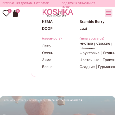
БЕСПЛАТНАЯ ДОСТАВКА ОТ 5000₽
ПОДАРОК К ЗАКАЗАМ ОТ
{бренды}
2500₽
0
0
Candlescience
TheFlamingCandle
KEMA
Bramble Berry
DOOP
Luzi
{сезонность}
{типы ароматов}
Чистые | Свежие |
Лето
Морские
Осень
Фруктовые | Ягодн
Зима
Цветочные | Травя
Весна
Сладкие | Гурманс
Главная
/
Ка
талог
/
Аромамасла
/ Весенне-летние ароматы