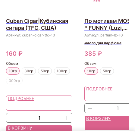
NEW
Cuban Cigar|Кубинская
По мотивам MOSC
сигара (TFC, США)
* FUNNY (Luzi,
Швейцария)
Артикул:
cuban-cigar-tfc-10
Артикул:
parfum-lz-10
масло для парфюма
160
₽
385
₽
Объем
Объем
10гр
30гр
50гр
100гр
10гр
50гр
300гр
ПОДРОБНЕЕ
ПОДРОБНЕЕ
В КОРЗИНУ
В КОРЗИНУ