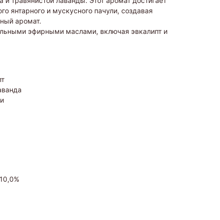
 и травянистой лаванды. Этот аромат достигает
го янтарного и мускусного пачули, создавая
чный аромат.
альными эфирными маслами, включая эвкалипт и
пт
аванда
ли
 10,0%