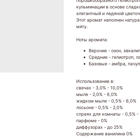
порошкообразного гелиотропа
кульминации в основе сладко
элегантный и ледяной цвето
Этот аромат наполнен натур
мяту.
Ноты аромата:
Верхние - озон, эвкали
Средние - гелиотроп, л
Базовые - амбра, пачу
Использование в:
свечах - 3,0% - 10,0%
мыле - 2,0% - 6,0%
жидком мыле - 0,5% - 6,0%
лосьоне - 0,5% - 2,0%
спреях для комнаты - 0,5% -
парфюме - 0%
диффузорах - до 25%
Содержание ванилина 0%