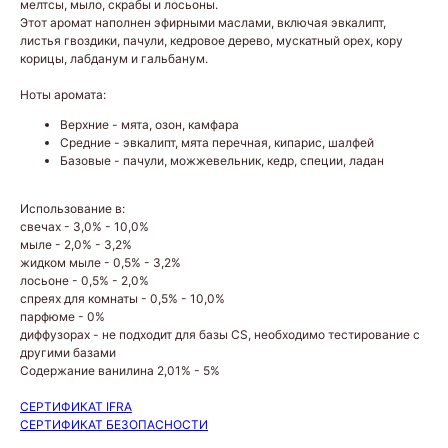
мелтсы, мыло, скрабы и лосьоны.
Этот аромат наполнен эфирными маслами, включая эвкалипт,
листья гвоздики, пачули, кедровое дерево, мускатный орех, кору
корицы, лабданум и гальбанум.
Ноты аромата:
Верхние - мята, озон, камфара
Средние - эвкалипт, мята перечная, кипарис, шалфей
Базовые - пачули, можжевельник, кедр, специи, ладан
Использование в:
свечах - 3,0% - 10,0%
мыле - 2,0% - 3,2%
жидком мыле - 0,5% - 3,2%
лосьоне - 0,5% - 2,0%
спреях для комнаты - 0,5% - 10,0%
парфюме - 0%
диффузорах - не подходит для базы CS, необходимо тестирование с
другими базами
Содержание ванилина 2,01% - 5%
СЕРТИФИКАТ IFRA
СЕРТИФИКАТ БЕЗОПАСНОСТИ