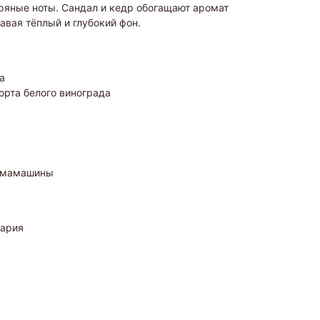
пряные ноты. Сандал и кедр обогащают аромат
авая тёплый и глубокий фон.
а
орта белого винограда
ромамашины
цария