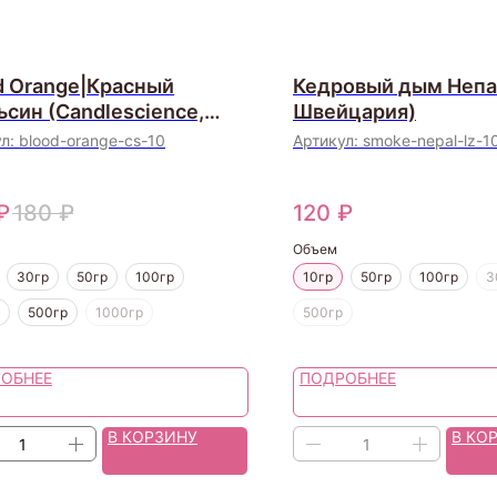
d Orange|Красный
Кедровый дым Непал
ьсин (Candlescience,
Швейцария)
)
ул:
blood-orange-cs-10
Артикул:
smoke-nepal-lz-1
₽
180
₽
120
₽
Объем
30гр
50гр
100гр
10гр
50гр
100гр
3
500гр
1000гр
500гр
ОБНЕЕ
ПОДРОБНЕЕ
В КОРЗИНУ
В КО