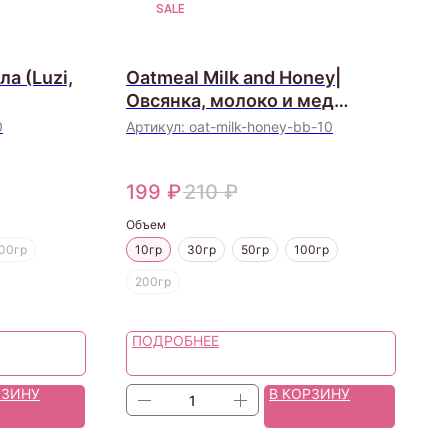
SALE
а (Luzi,
Oatmeal Milk and Honey|
Овсянка, молоко и мед
(Bramble Berry, США)
0
Артикул:
oat-milk-honey-bb-10
199
₽
210
₽
Объем
00гр
10гр
30гр
50гр
100гр
200гр
ПОДРОБНЕЕ
РЗИНУ
В КОРЗИНУ