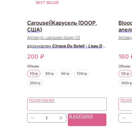
BEST SELLER
Carousel|Карусель (DOOP,
Bloo
США)
апел
США
Артикул:
carousel-doop-10
Артик
вдохновлен
Cirque Du Soleil - L’eau De
Parfum
200
₽
160
Объем
Объем
10гр
30гр
50гр
100гр
10гр
200гр
300гр
ПОДРОБНЕЕ
ПОДР
В КОРЗИНУ