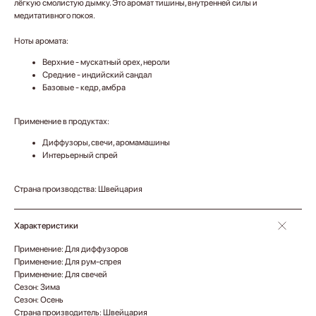
лёгкую смолистую дымку. Это аромат тишины, внутренней силы и
медитативного покоя.
Ноты аромата:
Верхние - мускатный орех, нероли
Средние - индийский сандал
Базовые - кедр, амбра
Применение в продуктах:
Диффузоры, свечи, аромамашины
Интерьерный спрей
Страна производства: Швейцария
Характеристики
Применение: Для диффузоров
Применение: Для рум-спрея
Применение: Для свечей
Сезон: Зима
Сезон: Осень
Страна производитель: Швейцария