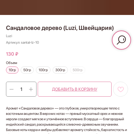
Сандаловое дерево (Luzi, Швейцария)
Luzi
Артикул:
santal-lz-10
130
₽
Объем
10гр
50гр
100гр
300гр
500гр
ДОБАВИТЬ В КОРЗИНУ
Аромат «Сандаловое дерево» — это глубокое, умиротворяющее тепло с
восточным акцентом. В верхних нотах — пряный мускатный орех и нежное
нероли создают мягкое и утончённое вступление. В сердце — благородный
индийский сандал, раскрывающийся сливочно-древесным звучанием.
Базовые ноты кедра и амбры добавляют аромату стойкость, бархатистость и