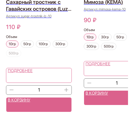
Сахарный тростник с
Мимоза (KEMA)
Гавайских островов (Luzi,
Артикул:
mimosa-kema-10
Швейцария)
Артикул:
sugar-trostnik-lz-10
90
₽
110
₽
Объем
Объем
10гр
30гр
50гр
1
10гр
50гр
100гр
300гр
300гр
500гр
500гр
ПОДРОБНЕЕ
ПОДРОБНЕЕ
В КОРЗИНУ
В КОРЗИНУ