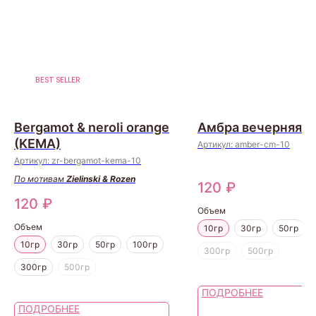
BEST SELLER
Bergamot & neroli orange
Амбра вечерняя (
(KEMA)
Артикул:
amber-cm-10
Артикул:
zr-bergamot-kema-10
По мотивам
Zielinski & Rozen
120
₽
120
₽
Объем
Объем
10гр
30гр
50гр
10гр
30гр
50гр
100гр
300гр
500гр
300гр
500гр
ПОДРОБНЕЕ
ПОДРОБНЕЕ