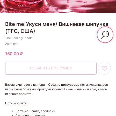
Bite me|Укуси меня/ Вишневая шипучка
(TFC, США)
TheFlamingCandle
Артикул:
160,00
₽
ДОБАВИТЬ В КОРЗИНУ
Взрыв вишневого шипения! Свежие цитрусовые ноты, искрящиеся
игристыми бликами, приводят к сочной смеси вишни и ягод в этом
игривом аромате.
Ноты аромата:
Верхние - лайм, апельсин
Средние - шипучка