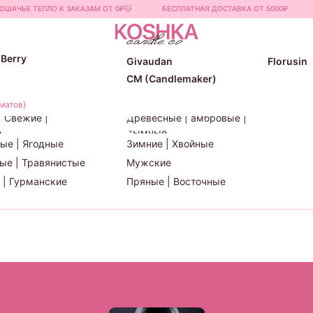
ОШАЧЬЕ ТЕПЛО К ЗАКАЗАМ ОТ 0₽🐱
БЕСПЛАТНАЯ ДОСТАВКА ОТ 5000₽
ingCandle
Scent Memory
Greenwa
 Berry
Givaudan
Florusin
CM (Candlemaker)
матов}
| Свежие |
Древесные | амбровые |
е
дымные
ые | Ягодные
Зимние | Хвойные
ые | Травянистые
Мужские
 | Гурманские
Пряные | Восточные