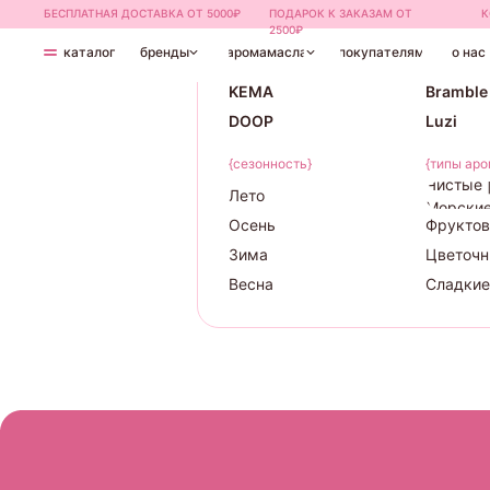
БЕСПЛАТНАЯ ДОСТАВКА ОТ 5000₽
ПОДАРОК К ЗАКАЗАМ ОТ
К
{бренды}
2500₽
каталог
бренды
аромамасла
покупателям
о нас
Candlescience
TheFlam
KEMA
Bramble
DOOP
Luzi
{сезонность}
{типы аро
Чистые 
Лето
Морски
Осень
Фруктов
Зима
Цветочн
Весна
Сладкие