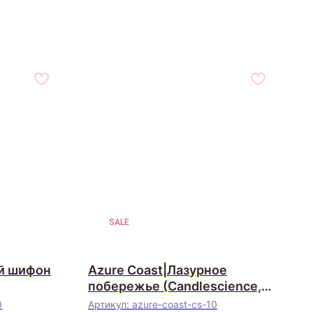
SALE
ый шифон
Azure Coast|Лазурное
побережье (Candlescience,
США)
0
Артикул:
azure-coast-cs-10