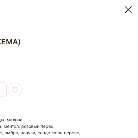
KEMA)
ды, малина
а, ментол, розовый перец
с, амбра, пачули, сандаловое дерево,