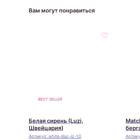
Вам могут понравиться
BEST SELLER
Белая сирень (Luzi,
Matc
Швейцария)
берг
США
Артикул:
white-lilac-lz-10
Артик