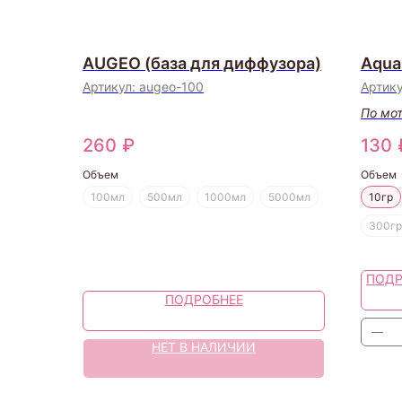
AUGEO (база для диффузора)
Aqua
Артикул:
augeo-100
Артик
По мо
260
₽
130
Объем
Объем
100мл
500мл
1000мл
5000мл
10гр
300гр
ПОДР
ПОДРОБНЕЕ
НЕТ В НАЛИЧИИ