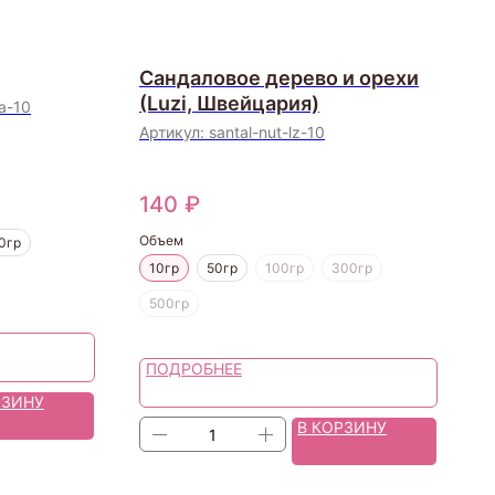
Сандаловое дерево и орехи
(Luzi, Швейцария)
a-10
Артикул:
santal-nut-lz-10
140
₽
Объем
0гр
10гр
50гр
100гр
300гр
500гр
ПОДРОБНЕЕ
РЗИНУ
В КОРЗИНУ