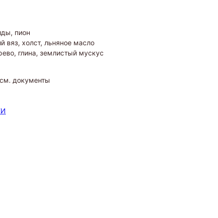
иды, пион
й вяз, холст, льняное масло
рево, глина, землистый мускус
 см. документы
ТИ