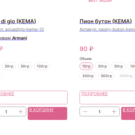
BEST SELLER
 di gio (KEMA)
Пион бутон (KEMA)
ул:
aquadigio-kema-10
Артикул:
peony-buton-kem
тивам
Armani
₽
90
₽
Объем
30гр
50гр
100гр
10гр
30гр
50гр
10
300гр
500гр
1000гр
ОБНЕЕ
ПОДРОБНЕЕ
В КОРЗИНУ
В КО