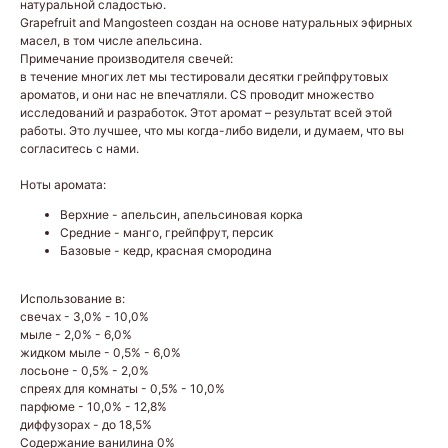
натуральной сладостью.
Grapefruit and Mangosteen создан на основе натуральных эфирных
масел, в том числе апельсина.
Примечание производителя свечей:
в течение многих лет мы тестировали десятки грейпфрутовых
ароматов, и они нас не впечатляли. CS проводит множество
исследований и разработок. Этот аромат – результат всей этой
работы. Это лучшее, что мы когда-либо видели, и думаем, что вы
согласитесь с нами.
Ноты аромата:
Верхние - апельсин, апельсиновая корка
Средние - манго, грейпфрут, персик
Базовые - кедр, красная смородина
Использование в:
свечах - 3,0% - 10,0%
мыле - 2,0% - 6,0%
жидком мыле - 0,5% - 6,0%
лосьоне - 0,5% - 2,0%
спреях для комнаты - 0,5% - 10,0%
парфюме - 10,0% - 12,8%
диффузорах - до 18,5%
Содержание ванилина 0%