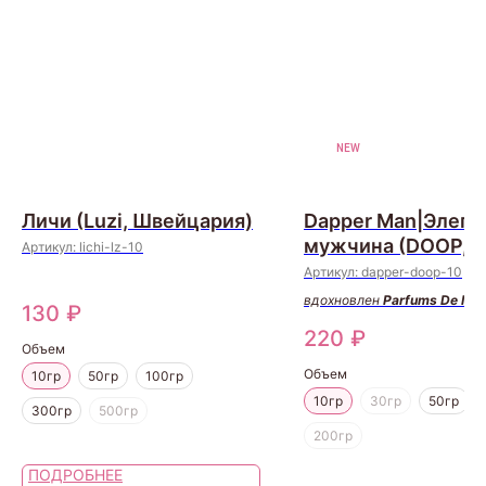
NEW
Личи (Luzi, Швейцария)
Dapper Man|Элега
мужчина (DOOP, 
Артикул:
lichi-lz-10
Артикул:
dapper-doop-10
вдохновлен
Parfums De Mar
130
₽
Pegasus
220
₽
Объем
Объем
10гр
50гр
100гр
10гр
30гр
50гр
300гр
500гр
200гр
ПОДРОБНЕЕ