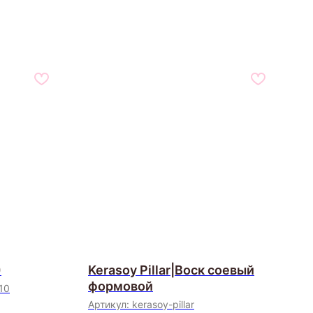
)
Kerasoy Pillar|Воск соевый
формовой
10
Артикул:
kerasoy-pillar