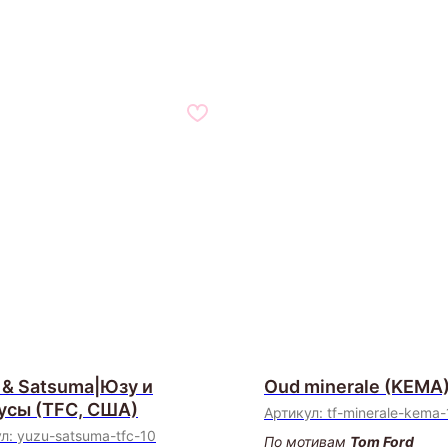
 & Satsuma|Юзу и
Oud minerale (KEMA
усы (TFC, США)
Артикул:
tf-minerale-kema-
ул:
yuzu-satsuma-tfc-10
По мотивам
Tom Ford