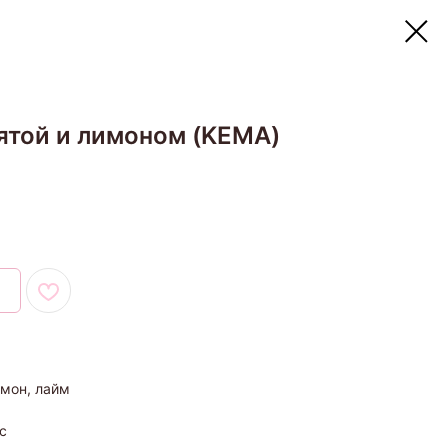
ятой и лимоном (KEMA)
имон, лайм
с