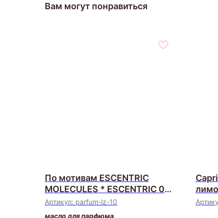
Вам могут понравиться
По мотивам ESCENTRIC
Capr
MOLECULES * ESCENTRIC 02
лимо
(Luzi, Швейцария)
Артикул:
parfum-lz-10
Артик
масло для парфюма