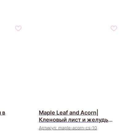
 в
Maple Leaf and Acorn|
Кленовый лист и желудь
(Candlescience, США)
Артикул:
maple-acorn-cs-10