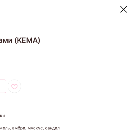
ами (KEMA)
вки
мель, амбра, мускус, сандал