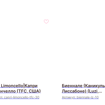
i Limoncello|Капри
Биеннале (Каникулы
нчелло (TFC, США)
Лиссабоне) (Luzi,
Швейцария)
ул:
capri-limoncello-tfc-30
Артикул:
biennale-lz-10