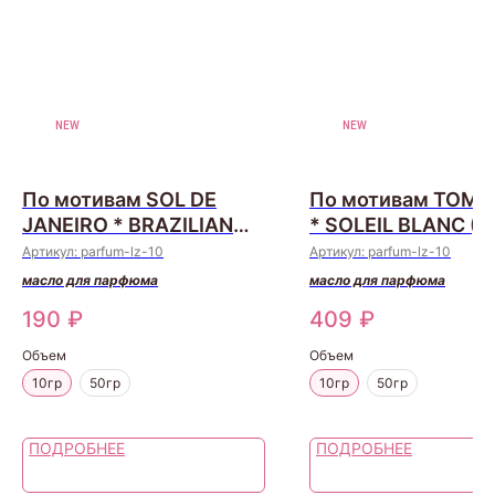
NEW
NEW
По мотивам SOL DE
По мотивам TOM 
JANEIRO * BRAZILIAN
* SOLEIL BLANC (Lu
CRUSH CHEIROSA 62
Швейцария)
Артикул:
parfum-lz-10
Артикул:
parfum-lz-10
(Luzi, Швейцария)
масло для парфюма
масло для парфюма
190
₽
409
₽
Объем
Объем
10гр
50гр
10гр
50гр
ПОДРОБНЕЕ
ПОДРОБНЕЕ