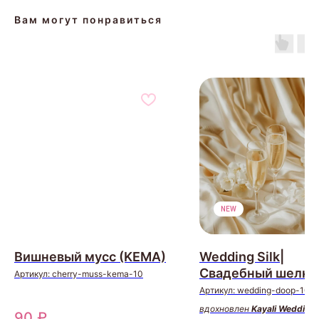
Вам могут понравиться
NEW
Вишневый мусс (KEMA)
Wedding Silk|
Свадебный шелк
Артикул:
cherry-muss-kema-10
(DOOP, США)
Артикул:
wedding-doop-10
вдохновлен
Kayali Wedding 
90
₽