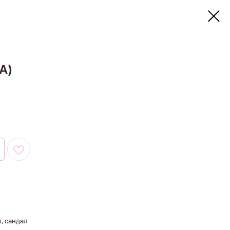
A)
, сандал