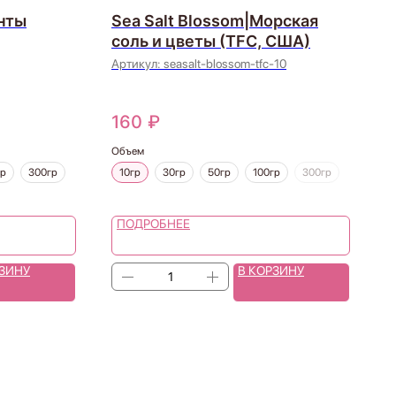
нты
Sea Salt Blossom|Морская
соль и цветы (TFC, США)
Артикул:
seasalt-blossom-tfc-10
160
₽
Объем
гр
300гр
10гр
30гр
50гр
100гр
300гр
ПОДРОБНЕЕ
РЗИНУ
В КОРЗИНУ