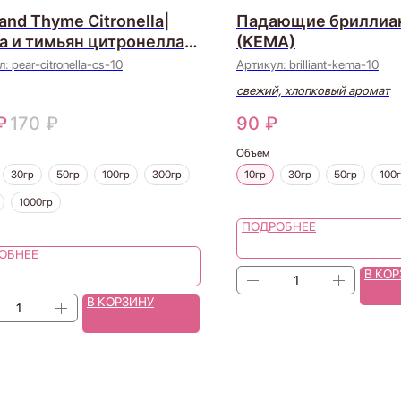
and Thyme Citronella|
Падающие бриллиа
а и тимьян цитронелла
(KEMA)
dlescience, США)
л:
pear-citronella-cs-10
Артикул:
brilliant-kema-10
свежий, хлопковый аромат
₽
170
₽
90
₽
Объем
30гр
50гр
100гр
300гр
10гр
30гр
50гр
100
1000гр
ПОДРОБНЕЕ
ОБНЕЕ
В КО
В КОРЗИНУ