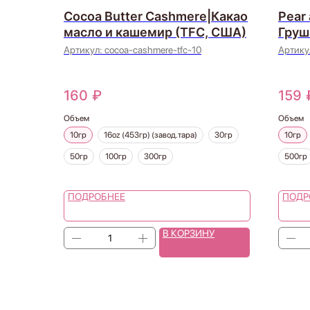
Cocoa Butter Cashmere|Какао
Pear 
масло и кашемир (TFC, США)
Груш
(Can
Артикул:
cocoa-cashmere-tfc-10
Артику
160
₽
159
Объем
Объем
10гр
16oz (453гр) (завод.тара)
30гр
10гр
50гр
100гр
300гр
500гр
ПОДРОБНЕЕ
ПОДР
В КОРЗИНУ