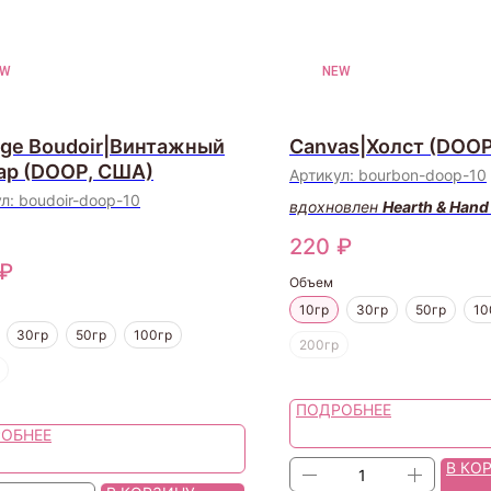
EW
NEW
age Boudoir|Винтажный
Canvas|Холст (DOO
ар (DOOP, США)
Артикул:
bourbon-doop-10
ул:
boudoir-doop-10
вдохновлен
Hearth & Hand
220
₽
₽
Объем
10гр
30гр
50гр
10
30гр
50гр
100гр
200гр
ПОДРОБНЕЕ
ОБНЕЕ
В КО