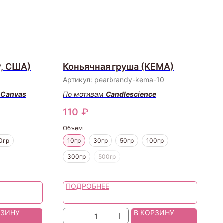
P, США)
Коньячная груша (KEMA)
Артикул:
pearbrandy-kema-10
 Canvas
По мотивам
Candlescience
110
₽
Объем
0гр
10гр
30гр
50гр
100гр
300гр
500гр
ПОДРОБНЕЕ
РЗИНУ
В КОРЗИНУ