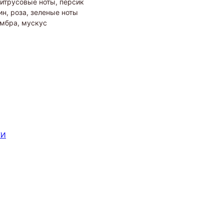
цитрусовые ноты, персик
н, роза, зеленые ноты
амбра, мускус
ТИ