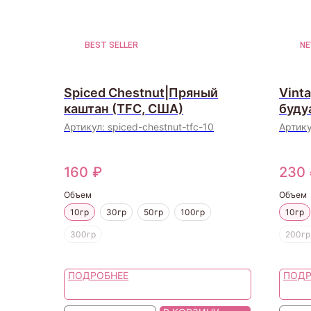
BEST SELLER
N
Spiced Chestnut|Пряный
Vint
каштан (TFC, США)
буду
Артикул:
spiced-chestnut-tfc-10
Артик
160
₽
230
Объем
Объем
10гр
30гр
50гр
100гр
10гр
300гр
200гр
ПОДРОБНЕЕ
ПОДР