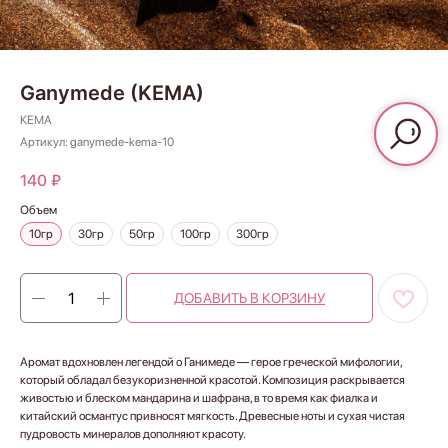
Ganymede (KEMA)
КЕМА
Артикул:
ganymede-kema-10
140
₽
Объем
10гр
30гр
50гр
100гр
300гр
ДОБАВИТЬ В КОРЗИНУ
Аромат вдохновлен легендой о Ганимеде — герое греческой мифологии,
который обладал безукоризненной красотой. Композиция раскрывается
живостью и блеском мандарина и шафрана, в то время как фиалка и
китайский османтус привносят мягкость. Древесные ноты и сухая чистая
пудровость минералов дополняют красоту.