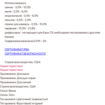
Использование в:
свечах - 3,0% - 10,0%
мыле - 2,0% - 6,0%
жидком мыле - 0,5% - 6,0%
лосьоне - 0,5% - 2,0%
спреях для комнаты - 0,5% - 10,0%
парфюме - 10,0% - 21,8%
диффузорах - не подходит для базы CS, необходимо тестирование с другими
базами
Содержание ванилина 0,01% - 2%
СЕРТИФИКАТ IFRA
СЕРТИФИКАТ БЕЗОПАСНОСТИ
Страна производитель: США
Характеристики
Характеристики
Применение: Для мыла
Применение: Для рум-спрея
Применение: Для свечей
Страна производитель: США
Сезон: Весна
Сезон: Лето
Тип аромата: Цветочный/ травянистый
Тип аромата: Фруктовый/ ягодный