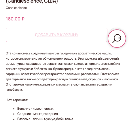
(Candlescience, США)
Candlescience
160,00
₽
ДОБАВИТЬ В КОРЗИНУ
Эта яркая смесь соединяет манго и гардению в ароматическое масло,
которое символизирует обновление и радость. Этот фруктовый цветочный
аромат уравновешивается верхними нотами кокоса и персика и основой из
легкого мускуса и бобов тонка. Яркие средние ноты сладкого манго и
гардении осветят любое пространство свечами и расплавами. Этот аромат
для гурманов также создает прекрасную линию мыла, скрабов и лосьонов.
Этот аромат наполнен эфирными маслами, включая листья гвоздики и
гальбанум.
Ноты аромата:
Верхние - кокос, персик
Средние - манго, гардения
Базовые - легкий мускус, бобы тонка