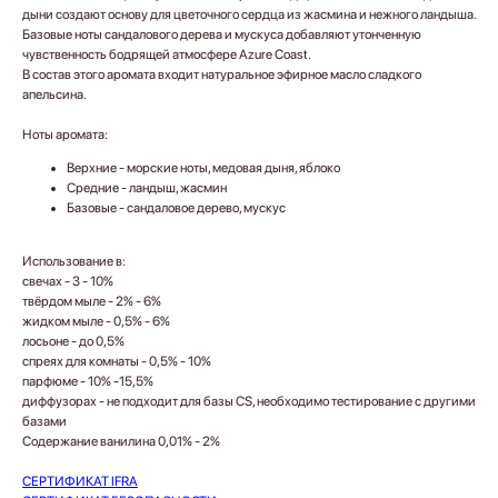
дыни создают основу для цветочного сердца из жасмина и нежного ландыша.
Базовые ноты сандалового дерева и мускуса добавляют утонченную
чувственность бодрящей атмосфере Azure Coast.
В состав этого аромата входит натуральное эфирное масло сладкого
апельсина.
Ноты аромата:
Верхние - морские ноты, медовая дыня, яблоко
Средние - ландыш, жасмин
Базовые - сандаловое дерево, мускус
Использование в:
свечах - 3 - 10%
твёрдом мыле - 2% - 6%
жидком мыле - 0,5% - 6%
лосьоне - до 0,5%
спреях для комнаты - 0,5% - 10%
парфюме - 10% -15,5%
диффузорах - не подходит для базы CS, необходимо тестирование с другими
базами
Содержание ванилина 0,01% - 2%
СЕРТИФИКАТ IFRA