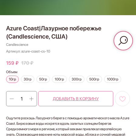
Azure Coast|Лазурное побережье
(Candlescience, США)
Candlescience
Артикул:
azure-coast-cs-10
159
₽
170
₽
Объем
10гр
30гр
50гр
100гр
300гр
500гр
1000гр
ДОБАВИТЬ В КОРЗИНУ
Ощутите роскошь Лазурного берега с помощью ароматического масла Azure
Coast. Бирюзовые воды искрятся вдоль залитых солнцем берегов
Средиземного моря в регионе, который веками привлекал европейскую
знать. Освежающие верхние ноты морской воды, яблока и сочной медовой