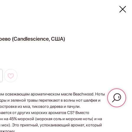
ево (Candlescience, США)
этом освежающем ароматическом масле Beachwood. Ноты
дры и зеленой травы перетекают в волны нот шалфея и
островке из мха, тикового дерева и пачули.
чается от других морских ароматов CS? Вместо
н на 45% морской (морская соль и морские ноты) и на
и мох). Это приятный, успокаивающий аромат, который
каждому.