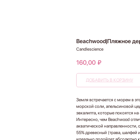
Beachwood|Пляжное дер
Candlescience
160,00
₽
ДОБАВИТЬ В КОРЗИНУ
Земля встречается с морем в 
морской соли, апельсиновой це
эвкалипта, которые покоятся на 
Интересно, чем Beachwood отли
акватической направленности, о
55% древесный (трава, шалфей 
идеально подойдет абсолютно 