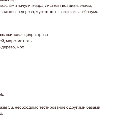
аслами пачули, кедра, листьев гвоздики, элеми,
 гваякового дерева, мускатного шалфея и гальбанума.
апельсиновая цедра, трава
ей, морские ноты
е дерево, мох
0%
базы CS, необходимо тестирование с другими базами
2%